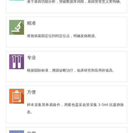
孤独症
基于基因功能分析，突破数据库局限，基因突变意义更明确。
综合征
性巨结肠
先天性耳聋伴内耳甲
Treacher-CoIIins综
呼吸链缺陷
状腺肿大(Pendred
合征
综合征）
精准
甲状旁腺功能减退
Urbach-Wiethe类
先天性聋伴内耳发育
症、神经性耳聋伴肾
脂蛋白沉积症
不全、小耳畸形
将致病基因定位到特定位点，明确发病根源。
病综合征
X连锁隐性遗传性耳
先天性指屈曲-高身
颅面耳聋手综合征
聋
材-听力受损综合征
巴特综合征伴感音神
专业
卵巢功能早衰
显型调节门综合征
经性聋
常染色体显性非综合
诺里疾病
线粒体耳聋
根据国际标准，溯源诊断治疗，临床研究和应用价值高。
征性耳聋
常染色体显性非综合
佩罗综合征
咽喉皮质增生综合征
征性听力损失
常染色体隐性
方便
Waardenburg综合
鳃耳综合征
腰神经狭窄
征II型伴眼白化病
样本采集简单易操作，用紫色盖采血管采集 3-5ml 抗凝静脉
常染色体隐性非综合
鳃裂-耳-肾综合征2
耶维尔-朗厄·尼尔逊
血。
征性耳聋
型
综合征
常染色体隐性非综合
婴儿期的肌阵挛型癫
神经纤维瘤病
征性听力损失
病
常染色体隐性斯蒂克
手足裂畸形伴感觉神
肾小管酸中毒伴耳聋