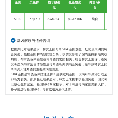
基因
染色体
核苷酸变
氨基酸变
纯合/杂
数据库
化
化
合
比
STRC
15q15.3
c.G4934T
p.G1610K
纯合
Uncert
基因解读与遗传咨询
数据库比对结果显示，林女士的哥哥STRC基因发生一处意义未明的纯
合突变。根据基因解码致病性分析，该突变影响了编码蛋白的结构或
功能，与常染色体隐性遗传耳聋的发病相关，结合林女士主诉，该突
变考虑为与常染色体隐性遗传耳聋相关的纯合突变，是导致林女士的
哥哥先天性耳聋的重要致病性因素。
STRC基因是常染色体隐性遗传耳聋的致病基因，该病可导致部分或全
部听力丧失。家系验证结果显示，林女士未携带该基因突变，因此可
以放心生育宝宝。基因解码专家提示，对于有遗传病家族史的人群，
备孕前进行基因解码，可有效避免后代遗传。