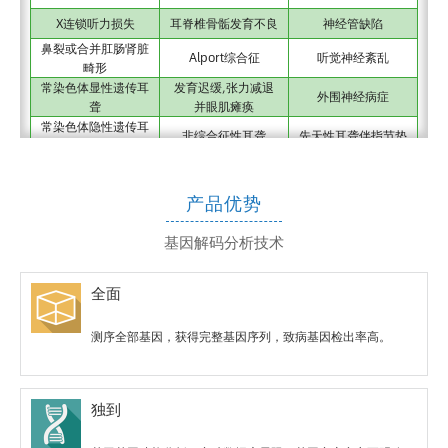
X连锁听力损失
耳脊椎骨骺发育不良
神经管缺陷
鼻裂或合并肛肠肾脏
Alport综合征
听觉神经紊乱
畸形
常染色体显性遗传耳
发育迟缓,张力减退
外围神经病症
聋
并眼肌瘫痪
常染色体隐性遗传耳
非综合征性耳聋
先天性耳聋伴指节垫
聋
小耳畸形,听力损伤
卡尔曼氏综合征
感音神经性聋
合并腭裂
产品优势
颅额鼻发育不良
眼咽部肌肉萎缩症
眼-耳综合征
前庭导水管扩大症
基因解码分析技术
尤寒氏综合征
ALSTROM综合征
儿童期发病的常染色
Bjornstad综合征
体性遗传性神经元型
双功能蛋白质缺乏症
全面
耳聋
特雷彻-柯林斯综台
CHARGE综合征
非综合征性听力损失
测序全部基因，获得完整基因序列，致病基因检出率高。
征
瓦登伯格综合征2e
Ivic综合征
菲帛罗软骨发生
型
Melnick-NeedIes综
肛门闭锁伴手足及耳
瓦登伯格综合征4b
独到
合征
畸形综合征
型
Mohr-Tranebjaerg
希尔施普龙病,先天