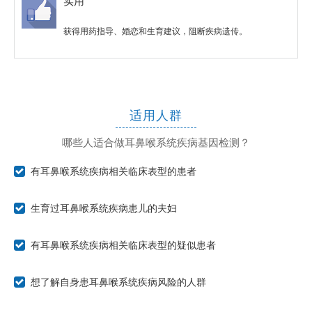
实用
勒综合征
经性耳聋
多神经病,听力损失,
视网膜色素变性伴呼
获得用药指导、婚恋和生育建议，阻断疾病遗传。
共济失调,视网膜色
额鼻发育不良
吸道感染
素变性,白内障
适用人群
哪些人适合做耳鼻喉系统疾病基因检测？
有耳鼻喉系统疾病相关临床表型的患者
生育过耳鼻喉系统疾病患儿的夫妇
有耳鼻喉系统疾病相关临床表型的疑似患者
想了解自身患耳鼻喉系统疾病风险的人群