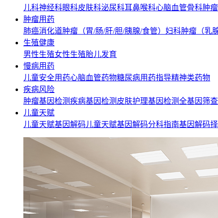
儿科
神经科
眼科
皮肤科
泌尿科
耳鼻喉科
心脑血管
骨科
肿瘤
肿瘤用药
肺癌
消化道肿瘤（胃/肠/肝/胆/胰腺/食管）
妇科肿瘤（乳腺
生殖健康
男性生殖
女性生殖
胎儿发育
慢病用药
儿童安全用药
心脑血管药物
糖尿病用药指导
精神类药物
疾病风险
肿瘤基因检测
疾病基因检测
皮肤护理基因检测
全基因筛查
儿童天赋
儿童天赋基因解码
儿童天赋基因解码
分科指南基因解码
择