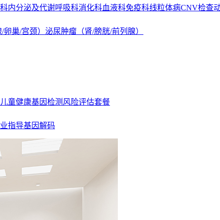
科
内分泌及代谢
呼吸科
消化科
血液科
免疫科
线粒体病
CNV检查
/卵巢/宫颈）
泌尿肿瘤（肾/膀胱/前列腺）
儿童健康基因检测
风险评估套餐
业指导基因解码