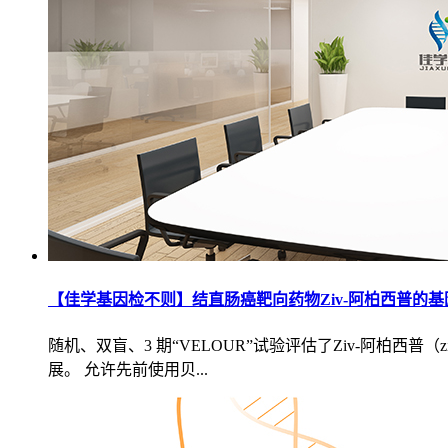
【佳学基因检不则】结直肠癌靶向药物Ziv-阿柏西普的基
随机、双盲、3 期“VELOUR”试验评估了Ziv-阿柏西普（z
展。 允许先前使用贝...