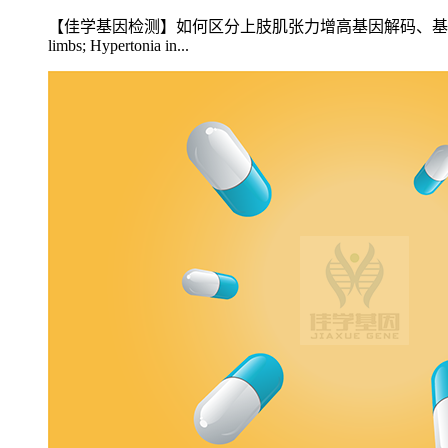
【佳学基因检测】如何区分上肢肌张力增高基因解码、基因检测？罕见
limbs; Hypertonia in...