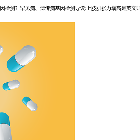
病、遗传病基因检测导读:上肢肌张力增高是英文Upper limb hy